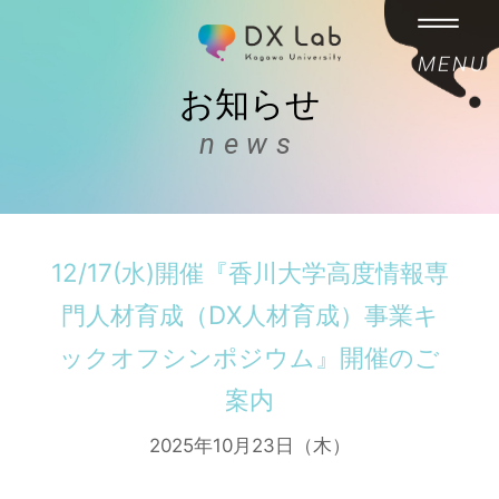
MENU
お知らせ
news
12/17(水)開催『香川大学高度情報専
門人材育成（DX人材育成）事業キ
ックオフシンポジウム』開催のご
案内
2025年10月23日（木）